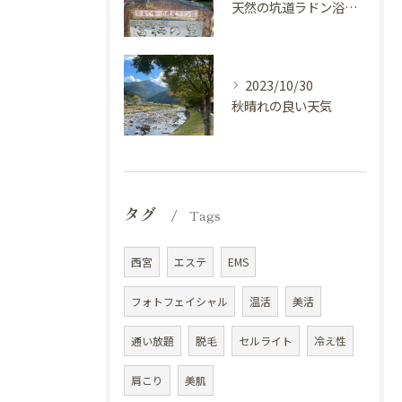
天然の坑道ラドン浴施設『富栖の里』に行ってきました。
2023/10/30
秋晴れの良い天気
タグ
Tags
西宮
エステ
EMS
フォトフェイシャル
温活
美活
通い放題
脱毛
セルライト
冷え性
肩こり
美肌