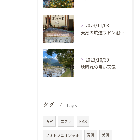
2023/11/08
天然の坑道ラドン浴施設『富栖の里』に行ってきました。
2023/10/30
秋晴れの良い天気
タグ
Tags
西宮
エステ
EMS
フォトフェイシャル
温活
美活